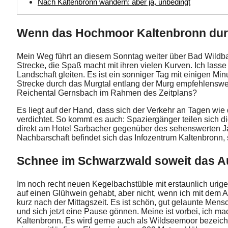
Nach Kaltenbronn wandern: aber ja, unbedingt
Wenn das Hochmoor Kaltenbronn durc
Mein Weg führt an diesem Sonntag weiter über Bad Wildba
Strecke, die Spaß macht mit ihren vielen Kurven. Ich lasse 
Landschaft gleiten. Es ist ein sonniger Tag mit einigen 
Strecke durch das Murgtal entlang der Murg empfehlenswert. 
Reichental Gernsbach im Rahmen des Zeitplans?
Es liegt auf der Hand, dass sich der Verkehr an Tagen wi
verdichtet. So kommt es auch: Spaziergänger teilen sich di
direkt am Hotel Sarbacher gegenüber des sehenswerten Jag
Nachbarschaft befindet sich das Infozentrum Kaltenbronn, s
Schnee im Schwarzwald soweit das Au
Im noch recht neuen Kegelbachstüble mit erstaunlich urige
auf einen Glühwein gehabt, aber nicht, wenn ich mit dem Au
kurz nach der Mittagszeit. Es ist schön, gut gelaunte Men
und sich jetzt eine Pause gönnen. Meine ist vorbei, ich 
Kaltenbronn. Es wird gerne auch als Wildseemoor bezeichn