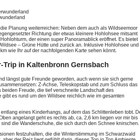
rwunderland
ür die Planung weiterreichen: Neben dem auch als Wildseemoor
egengesetzter Richtung der etwas kleinere Hohlohsee mitsamt
ohlohturm, der einen super Panoramablick eröffnet. Es bietet
ildsee – Grüne Hütte und zurück an. Inklusive Hohlohsee und
 km wie Ihr auf der nachfolgenden Karte sehen könnt.
-Trip in Kaltenbronn Gernsbach
sind längst gute Freunde geworden, auch wenn sie sich gerne
eil zusammensetzen: Z-Achse, Teleskopstab und zum Schluss das
 beiden Freude, die tief verschneite Landschaft des
gibt es rund um den Wildsee reichlich wie im gesamten
entlang eines Kinderhangs, auf dem das Schlittenleben tobt. D
ben angelangt geht es rechts ab, ca. 2,6 km liegen vor mir bis
sind die Wanderschuhe, die sich durch den Schnee knirschen.
essionen festzuhalten, die die Winterstimmung im Schwarzwald
aber der Reiz liegt gefühlt darin, dieses Ton in Ton Ambiente