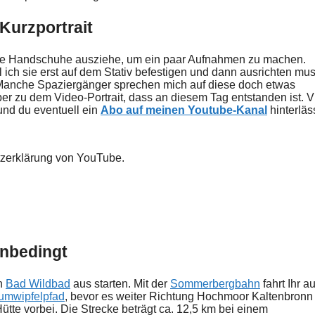
Kurzportrait
ie Handschuhe ausziehe, um ein paar Aufnahmen zu machen.
 ich sie erst auf dem Stativ befestigen und dann ausrichten mus
. Manche Spaziergänger sprechen mich auf diese doch etwas
er zu dem Video-Portrait, dass an diesem Tag entstanden ist. V
und du eventuell ein
Abo auf meinen Youtube-Kanal
hinterläss
tzerklärung von YouTube.
unbedingt
on
Bad Wildbad
aus starten. Mit der
Sommerbergbahn
fahrt Ihr au
umwipfelpfad
, bevor es weiter Richtung Hochmoor Kaltenbronn
tte vorbei. Die Strecke beträgt ca. 12,5 km bei einem