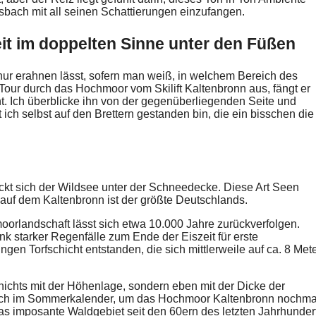
ach mit all seinen Schattierungen einzufangen.
it im doppelten Sinne unter den Füßen
nur erahnen lässt, sofern man weiß, in welchem Bereich des
ie Tour durch das Hochmoor vom Skilift Kaltenbronn aus, fängt er
. Ich überblicke ihn von der gegenüberliegenden Seite und
t ich selbst auf den Brettern gestanden bin, die ein bisschen die
teckt sich der Wildsee unter der Schneedecke. Diese Art Seen
uf dem Kaltenbronn ist der größte Deutschlands.
orlandschaft lässt sich etwa 10.000 Jahre zurückverfolgen.
 starker Regenfälle zum Ende der Eiszeit für erste
gen Torfschicht entstanden, die sich mittlerweile auf ca. 8 Met
ichts mit der Höhenlage, sondern eben mit der Dicke der
Besuch im Sommerkalender, um das Hochmoor Kaltenbronn nochma
 das imposante Waldgebiet seit den 60ern des letzten Jahrhunder