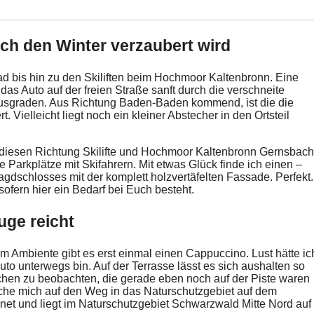
h den Winter verzaubert wird
d bis hin zu den Skiliften beim Hochmoor Kaltenbronn. Eine
das Auto auf der freien Straße sanft durch die verschneite
Minusgraden. Aus Richtung Baden-Baden kommend, ist die die
Vielleicht liegt noch ein kleiner Abstecher in den Ortsteil
e diesen Richtung Skilifte und Hochmoor Kaltenbronn Gernsbach
e Parkplätze mit Skifahrern. Mit etwas Glück finde ich einen –
dschlosses mit der komplett holzvertäfelten Fassade. Perfekt.
ofern hier ein Bedarf bei Euch besteht.
ge reicht
m Ambiente gibt es erst einmal einen Cappuccino. Lust hätte ic
to unterwegs bin. Auf der Terrasse lässt es sich aushalten so
schen zu beobachten, die gerade eben noch auf der Piste waren
mache mich auf den Weg in das Naturschutzgebiet auf dem
et und liegt im Naturschutzgebiet Schwarzwald Mitte Nord auf