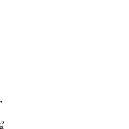
er
ls
ts.