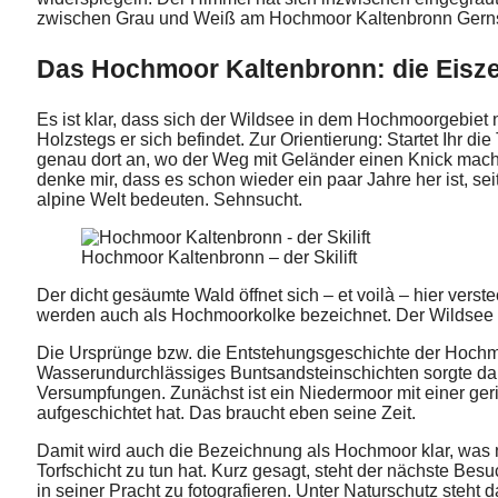
zwischen Grau und Weiß am Hochmoor Kaltenbronn Gernsb
Das Hochmoor Kaltenbronn: die Eisze
Es ist klar, dass sich der Wildsee in dem Hochmoorgebiet 
Holzstegs er sich befindet. Zur Orientierung: Startet Ihr d
genau dort an, wo der Weg mit Geländer einen Knick macht
denke mir, dass es schon wieder ein paar Jahre her ist, sei
alpine Welt bedeuten. Sehnsucht.
Hochmoor Kaltenbronn – der Skilift
Der dicht gesäumte Wald öffnet sich – et voilà – hier vers
werden auch als Hochmoorkolke bezeichnet. Der Wildsee a
Die Ursprünge bzw. die Entstehungsgeschichte der Hochmo
Wasserundurchlässiges Buntsandsteinschichten sorgte dank
Versumpfungen. Zunächst ist ein Niedermoor mit einer gerin
aufgeschichtet hat. Das braucht eben seine Zeit.
Damit wird auch die Bezeichnung als Hochmoor klar, was n
Torfschicht zu tun hat. Kurz gesagt, steht der nächste 
in seiner Pracht zu fotografieren. Unter Naturschutz steht