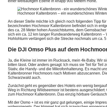
einer weitläufigen Ebene in knapp 900 Metern Höhe.
Hochmoor Kaltenbronn – ein wunderschönes Winte
An dieser Stelle möchte ich gleich noch folgenden Tipp f
bezeichneten Hochmoor Kaltenbronn befindet sich in entg
des ca. 28 Meter hohen Aussichtsturms, dem Gernsbacher H
sich ein ca. 12 km langer Rundwanderweg Kaltenbronn – W
Hohlohturm verlängert sich die Strecke nochmals um ca. 5
Die DJI Omso Plus auf dem Hochmoor
Ja, die Kleine ist immer im Rucksack, mein 4k-Baby. Wir 
bitten lässt. Oder anders gesagt: Ich muss sie Teil für T
Stativ, die Handy- und die Mikrofonhalterung. Es macht uns
Kaltenbronner Hochmoors nach Motiven abzuscannen. Die 
Schwarzwald auch.
Zunächst geht es gegenüber des Hotels ein wenig bergauf 
Weg in Richtung Wildseemoor ist bestens ausgeschildert: O
zum Hochmoor Kaltenbronn. Das einzig hörbare Geräusch 
Mit der Osmo + ist es mir ganz gut gelungen, einige Impr
widerspiegeln. Der Himmel hat sich inzwischen eingegraut, 