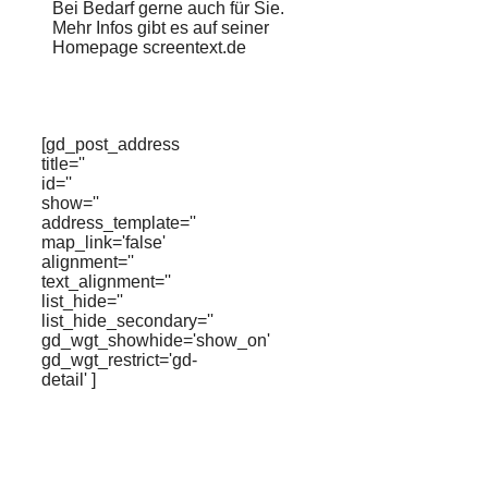
Bei Bedarf gerne auch für Sie.
Mehr Infos gibt es auf seiner
Homepage screentext.de
[gd_post_address
title=''
id=''
show=''
address_template=''
map_link='false'
alignment=''
text_alignment=''
list_hide=''
list_hide_secondary=''
gd_wgt_showhide='show_on'
gd_wgt_restrict='gd-
detail' ]